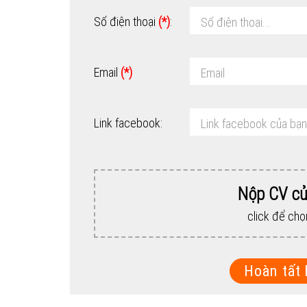
Số điện thoại
(*)
:
Email
(*)
Link facebook:
Nộp CV củ
click để chọ
Hoàn tất 