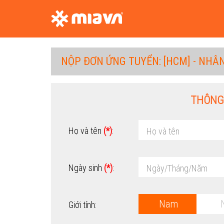
NỘP ĐƠN ỨNG TUYỂN:
[HCM] - NHÂ
THÔNG
Họ và tên
(*)
:
Ngày sinh
(*)
:
Nam
Giới tính: