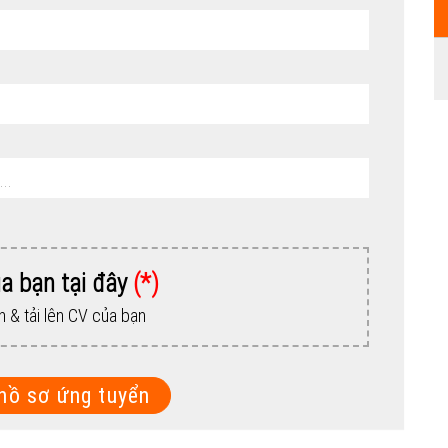
a bạn tại đây
(*)
n & tải lên CV của bạn
hồ sơ ứng tuyển