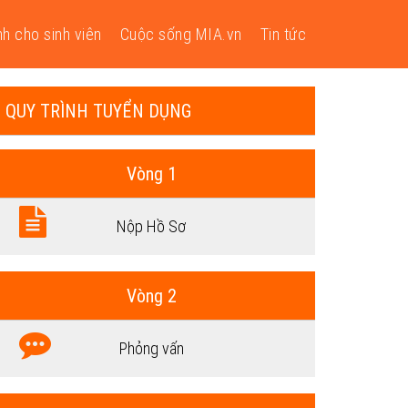
h cho sinh viên
Cuộc sống MIA.vn
Tin tức
QUY TRÌNH TUYỂN DỤNG
Vòng 1
Nộp Hồ Sơ
Vòng 2
Phỏng vấn