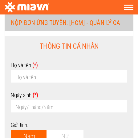
NỘP ĐƠN ỨNG TUYỂN:
[HCM] - QUẢN LÝ CA
THÔNG TIN CÁ NHÂN
Họ và tên
(*)
:
Ngày sinh
(*)
:
Giới tính:
Nam
Nữ